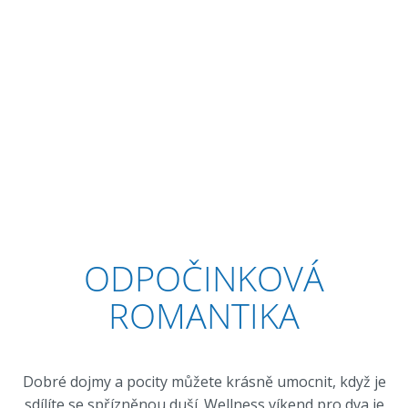
ODPOČINKOVÁ
ROMANTIKA
Dobré dojmy a pocity můžete krásně umocnit, když je
sdílíte se spřízněnou duší. Wellness víkend pro dva je