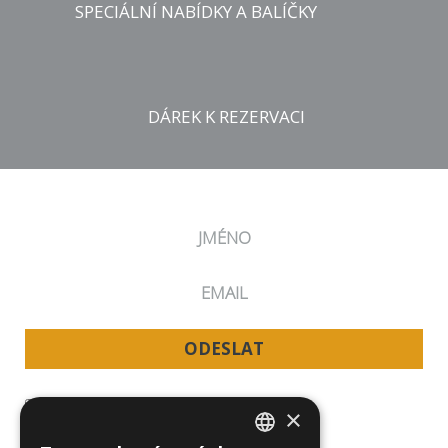
SPECIÁLNÍ NABÍDKY A BALÍČKY
DÁREK K REZERVACI NA NAŠICH STRÁNKÁCH
DÁREK K REZERVACI
Relaxační voucher v
hodnotě 100 Kč
Za rezervaci přes naše stránky nebo email
reception@parkholiday.cz
získáte 100 Kč na relaxační
procedury během Vašemu pobytu.
ODESLAT
Souhlasím s podmínkami zpracování osobních údajů
pro marketingové aktivity. Kompletní znění „Souhlasu
×
se zpracováním osobních údajů” a „Zásad ochrany