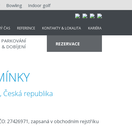
y
Bowling
Indoor golf
NÝ ČAS
REFERENCE
KONTAKTY & LOKALITA
KARIÉRA
PARKOVÁNÍ
REZERVACE
& DOBÍJENÍ
MÍNKY
, Česká republika
PROMO KÓD
IČO: 27426971, zapsaná v obchodním rejstříku