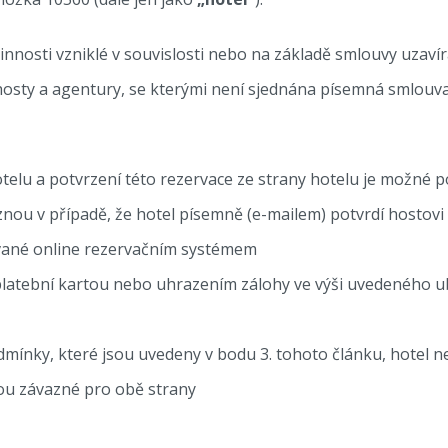
nnosti vzniklé v souvislosti nebo na základě smlouvy uzaví
osty a agentury, se kterými není sjednána písemná smlouva
otelu a potvrzení této rezervace ze strany hotelu je možné 
znou v případě, že hotel písemně (e-mailem) potvrdí hostov
vané online rezervačním systémem
latební kartou nebo uhrazením zálohy ve výši uvedeného u
odmínky, které jsou uvedeny v bodu 3. tohoto článku, hotel 
ou závazné pro obě strany