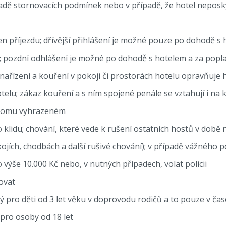
adě stornovacích podmínek nebo v případě, že hotel nepos
den příjezdu; dřívější přihlášení je možné pouze po dohodě s
u; pozdní odhlášení je možné po dohodě s hotelem a za popl
nařízení a kouření v pokoji či prostorách hotelu opravňuje h
otelu; zákaz kouření a s ním spojené penále se vztahují i na 
 tomu vyhrazeném
 klidu; chování, které vede k rušení ostatních hostů v době 
okojích, chodbách a další rušivé chování); v případě vážného
výše 10.000 Kč nebo, v nutných případech, volat policii
ovat
 pro děti od 3 let věku v doprovodu rodičů a to pouze v čas
pro osoby od 18 let