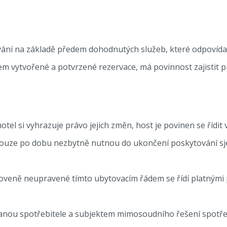
ování na základě předem dohodnutých služeb, které odpovídají
 vytvořené a potvrzené rezervace, má povinnost zajistit pr
hotel si vyhrazuje právo jejich změn, host je povinen se říd
ouze po dobu nezbytně nutnou do ukončení poskytování sje
vysloveně neupravené tímto ubytovacím řádem se řídí platnými
nou spotřebitele a subjektem mimosoudního řešení spotřeb