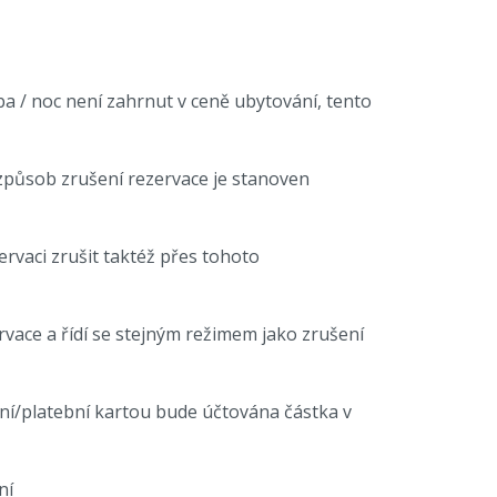
ba / noc není zahrnut v ceně ubytování, tento
způsob zrušení rezervace je stanoven
ervaci zrušit taktéž přes tohoto
rvace a řídí se stejným režimem jako zrušení
tní/platební kartou bude účtována částka v
ní