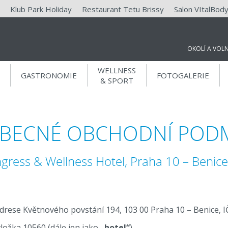
Klub Park Holiday
Restaurant Tetu Brissy
Salon VItalBod
OKOLÍ A VOL
WELLNESS
GASTRONOMIE
FOTOGALERIE
& SPORT
DÁREK K REZERVACI NA NAŠICH
STRÁNKÁCH
BECNÉ OBCHODNÍ POD
gress & Wellness Hotel, Praha 10 – Benice
Relaxační voucher v
hodnotě 100 Kč
Za rezervaci přes naše stránky nebo email
reception@parkholiday.cz
získáte 100 Kč na relaxační
adrese Květnového povstání 194, 103 00 Praha 10 – Benice, 
procedury během Vašemu pobytu.
ložka 10560 (dále jen jako
„hotel“
).