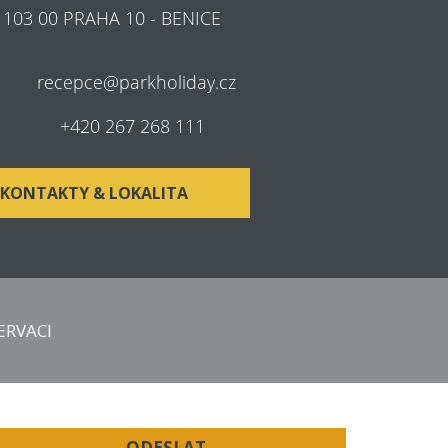
103 00 PRAHA 10 - BENICE
recepce@parkholiday.cz
+420 267 268 111
KONTAKTY & LOKALITA
NAŠICH STRÁNKÁCH
ERVACI
hodnotě 100 Kč
tránky nebo email
ODESLAT