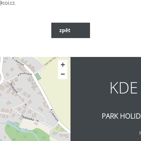
coi.cz.
zpět
+
−
KDE
PARK HOLID