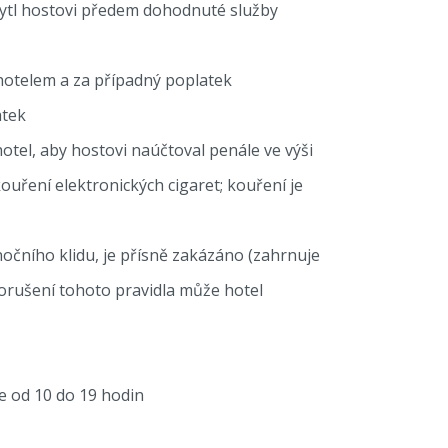
kytl hostovi předem dohodnuté služby
 hotelem a za případný poplatek
atek
otel, aby hostovi naúčtoval penále ve výši
kouření elektronických cigaret; kouření je
nočního klidu, je přísně zakázáno (zahrnuje
 porušení tohoto pravidla může hotel
e od 10 do 19 hodin