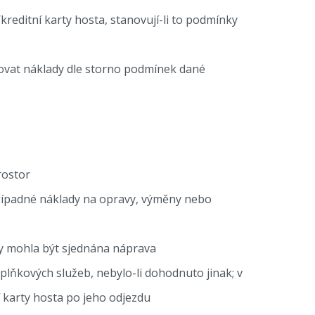
reditní karty hosta, stanovují-li to podmínky
tovat náklady dle storno podmínek dané
rostor
případné náklady na opravy, výměny nebo
y mohla být sjednána náprava
plňkových služeb, nebylo-li dohodnuto jinak; v
í karty hosta po jeho odjezdu