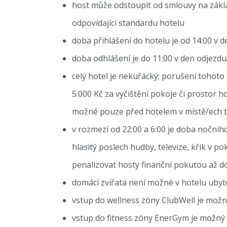
host může odstoupit od smlouvy na zákl
odpovídající standardu hotelu
doba přihlášení do hotelu je od 14:00 v 
doba odhlášení je do 11:00 v den odjezd
celý hotel je nekuřácký; porušení tohoto 
5.000 Kč za vyčištění pokoje či prostor h
možné pouze před hotelem v místě/ech
v rozmezí od 22:00 a 6:00 je doba nočního
hlasitý poslech hudby, televize, křik v p
penalizovat hosty finanční pokutou až do 
domácí zvířata není možné v hotelu ubyt
vstup do wellness zóny ClubWell je možný
vstup do fitness zóny EnerGym je možný 