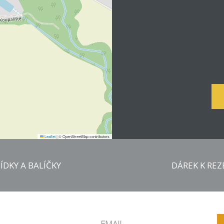
Leaflet
|
© OpenStreetMap contributors
DÁREK K REZERVACI NA 
ÍDKY A BALÍČKY
DÁREK K REZ
Relaxační voucher v
Za rezervaci přes naše s