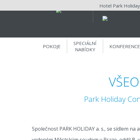
Hotel Park Holiday
SPECIÁLNÍ
POKOJE
KONFERENCE
NABÍDKY
VŠEO
Park Holiday Con
Společnost PARK HOLIDAY a. s., se sídlem na 
vedeném Městským soudem v Praze, oddíl B, v