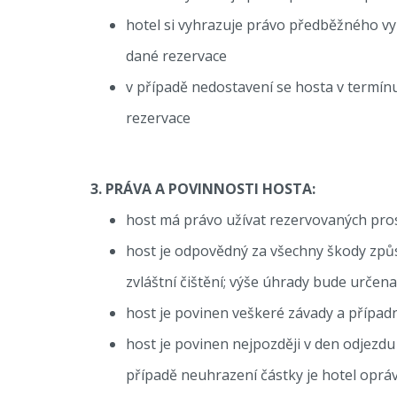
hotel si vyhrazuje právo předběžného vyú
dané rezervace
v případě nedostavení se hosta v termín
rezervace
3. PRÁVA A POVINNOSTI HOSTA:
host má právo užívat rezervovaných prost
host je odpovědný za všechny škody způ
zvláštní čištění; výše úhrady bude určen
host je povinen veškeré závady a přípa
host je povinen nejpozději v den odjezdu
případě neuhrazení částky je hotel opráv