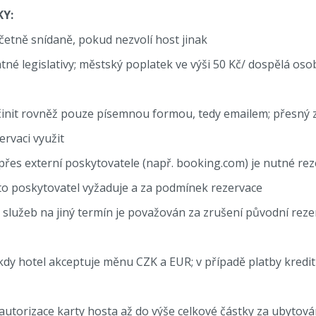
KY:
četně snídaně, pokud nezvolí host jinak
tné legislativy; městský poplatek ve výši 50 Kč/ dospělá oso
činit rovněž pouze písemnou formou, tedy emailem; přesný 
rvaci využit
 přes externí poskytovatele (např. booking.com) je nutné rez
to poskytovatel vyžaduje a za podmínek rezervace
služeb na jiný termín je považován za zrušení původní reze
kdy hotel akceptuje měnu CZK a EUR; v případě platby kredi
autorizace karty hosta až do výše celkové částky za ubytová