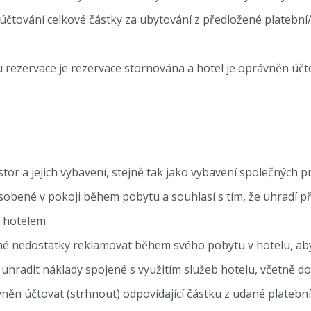
čtování celkové částky za ubytování z předložené platební/k
u rezervace je rezervace stornována a hotel je oprávněn úč
or a jejich vybavení, stejně tak jako vybavení společných p
sobené v pokoji během pobytu a souhlasí s tím, že uhradí 
a hotelem
dné nedostatky reklamovat během svého pobytu v hotelu, ab
 uhradit náklady spojené s využitím služeb hotelu, včetně do
něn účtovat (strhnout) odpovídající částku z udané platebn