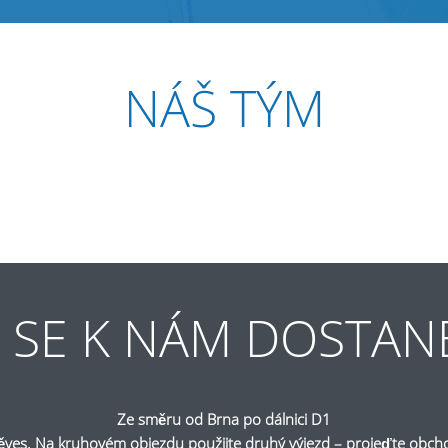
NÁŠ TÝM
K SE K NÁM DOSTAN
Ze směru od Brna po dálnici D1
íněves. Na kruhovém objezdu použijte druhý výjezd – projeďte obch