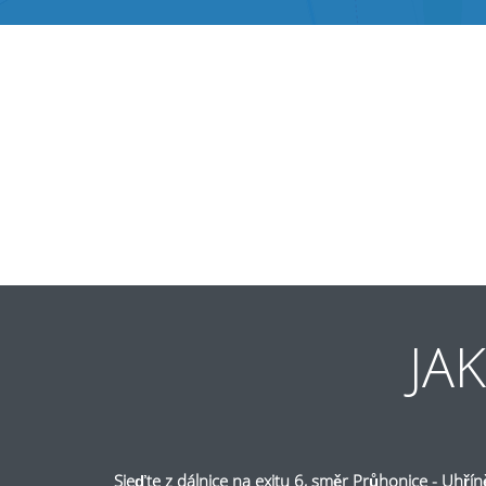
JA
Sjeďte z dálnice na exitu 6, směr Průhonice - Uhř