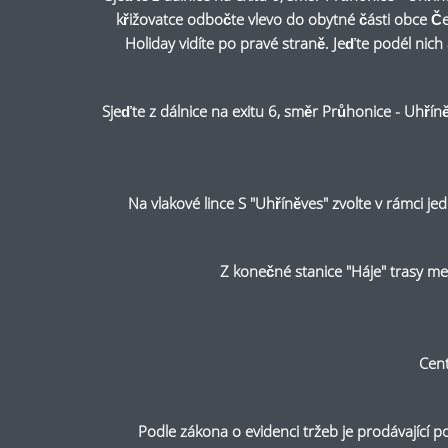
křižovatce odbočte vlevo do obytné části obce Če
Holiday vidíte po pravé straně. Jeďte podél nic
Sjeďte z dálnice na exitu 6, směr Průhonice - Uhří
Na vlakové lince S "Uhříněves" zvolte v rámci
Z konečné stanice "Háje" trasy m
Cent
Podle zákona o evidenci tržeb je prodávající p