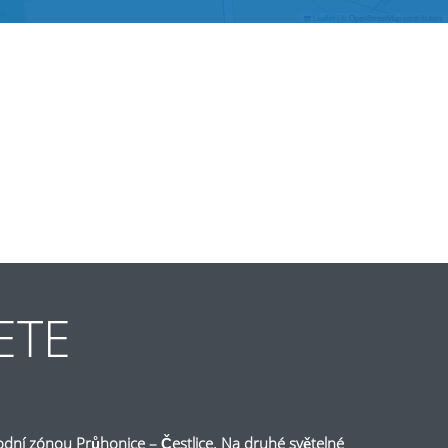
Leaflet
|
© OpenStreetMap contributors
ETE
odní zónou Průhonice – Čestlice. Na druhé světelné