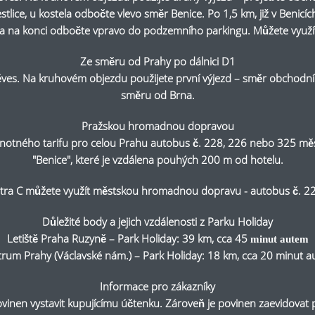
stlice, u kostela odbočte vlevo směr Benice. Po 1,5 km, již v Benic
h a na konci odbočte vpravo do podzemního parkingu. Můžete využít i
Ze směru od Prahy po dálnici D1
něves. Na kruhovém objezdu použijete první výjezd – směr obchodní 
směru od Brna.
Pražskou hromadnou dopravou
 jednotného tarifu pro celou Prahu autobus č. 228, 226 nebo 325 m
"Benice", které je vzdálena pouhých 200 m od hotelu.
etra C můžete využít městskou hromadnou dopravu - autobus č. 226
Důležité body a jejich vzdálenosti z Parku Holiday
Letiště Praha Ruzyně – Park Holiday: 39 km, cca 45
minut autem
rum Prahy (Václavské nám.) – Park Holiday: 18 km, cca 20 minut 
Informace pro zákazníky
ovinen vystavit kupujícímu účtenku. Zároveň je povinen zaevidovat 