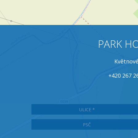
PARK H
Květnové
+420 267 2