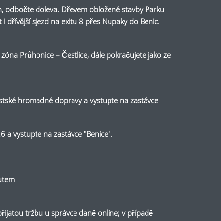
ích, odbočte doleva. Dřevem obložené stavby Parku
 dřívější sjezd na exitu 8 přes Nupaky do Benic.
zóna Průhonice – Čestlice, dále pokračujete jako ze
ěstské hromadné dopravy a vystupte na zastávce
 a vystupte na zastávce "Benice".
autem
přijatou tržbu u správce daně online; v případě