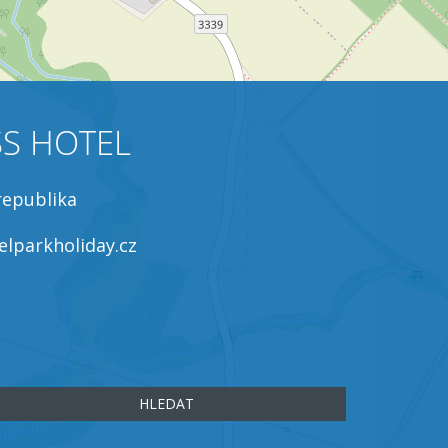
S HOTEL
republika
lparkholiday.cz
HLEDAT