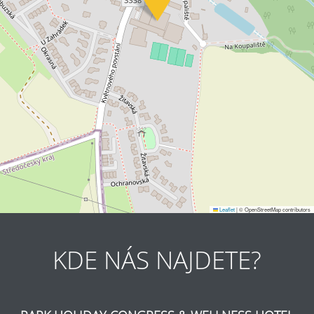
Leaflet
|
© OpenStreetMap contributors
KDE NÁS NAJDETE?