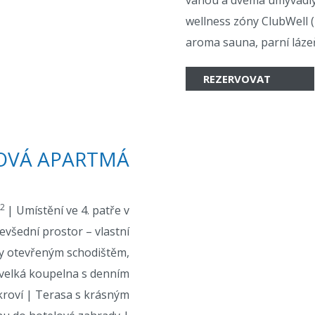
vanou a dvěma umyvadly
wellness zóny ClubWell (
aroma sauna, parní láze
REZERVOVAT
OVÁ APARTMÁ
2
| Umístění ve 4. patře v
všední prostor – vlastní
ny otevřeným schodištěm,
 velká koupelna s denním
kroví | Terasa s krásným