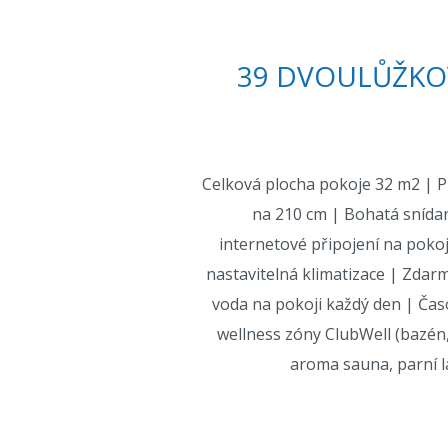
39 DVOULŮŽKO
Celková plocha pokoje 32 m2 | P
na 210 cm | Bohatá sníd
internetové připojení na poko
nastavitelná klimatizace | Zdarm
voda na pokoji každý den | Ča
wellness zóny ClubWell (bazén,
aroma sauna, parní l