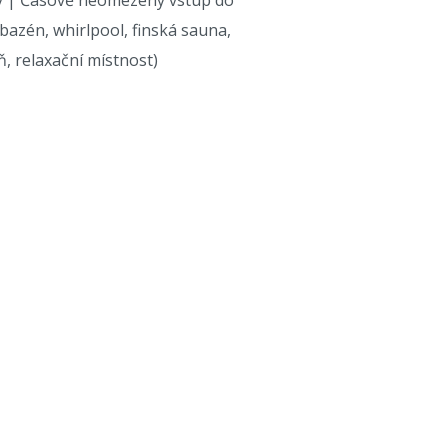
 | Časově neomezený vstup do
bazén, whirlpool, finská sauna,
ň, relaxační místnost)