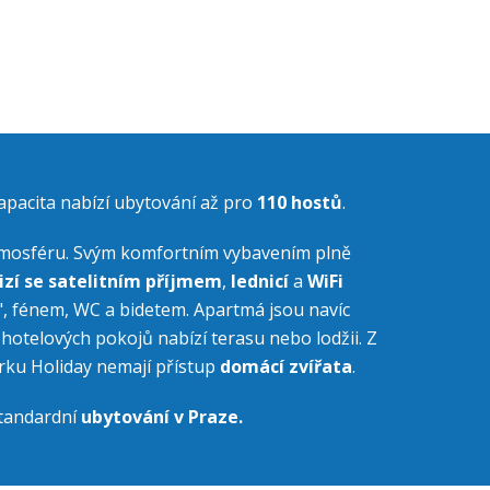
kapacita nabízí ubytování až pro
110 hostů
.
atmosféru. Svým komfortním vybavením plně
izí se satelitním příjmem
,
lednicí
a
WiFi
, fénem, WC a bidetem. Apartmá jsou navíc
hotelových pokojů nabízí terasu nebo lodžii. Z
rku Holiday nemají přístup
domácí zvířata
.
standardní
ubytování v Praze.