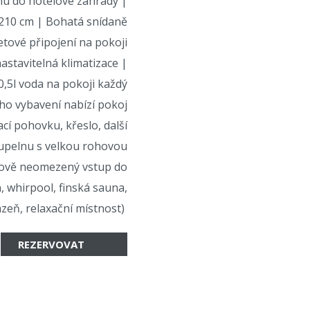
anu do hotelové zahrady |
 210 cm | Bohatá snídaně
etové připojení na pokoji
stavitelná klimatizace |
0,5l voda na pokoji každý
ho vybavení nabízí pokoj
í pohovku, křeslo, další
oupelnu s velkou rohovou
sově neomezený vstup do
, whirpool, finská sauna,
zeň, relaxační místnost)
REZERVOVAT