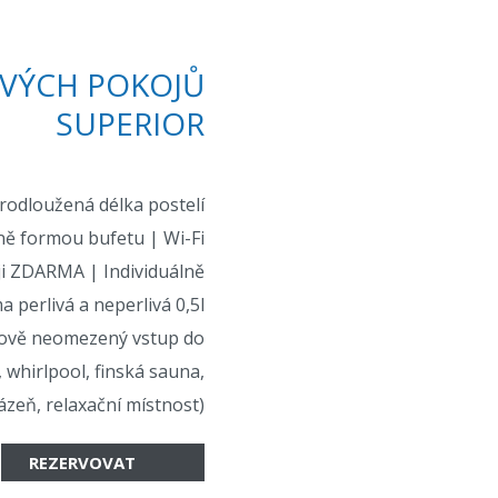
VÝCH POKOJŮ
SUPERIOR
rodloužená délka postelí
aně formou bufetu
|
Wi-Fi
ji ZDARMA | Individuálně
a perlivá a neperlivá 0,5l
sově neomezený vstup do
 whirlpool, finská sauna,
ázeň, relaxační místnost)
REZERVOVAT