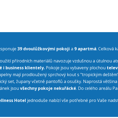
POKOJE
disponuje
39 dvoulůžkovými pokoji
a
9 apartmá
. Celková 
oužití přírodních materiálů navozuje vzdušnou a útulnou 
é i business klientely.
Pokoje jsou vybaveny plochou
telev
upelny mají prodloužený sprchový kout s "tropickým deštěm"
ický set, župany včetně pantoflů a osušky. Naprostá většina 
pánek jsou
všechny pokoje nekuřácké
. Do celého areálu Pa
llness Hotel
jednoduše nabízí vše potřebné pro Vaše nad