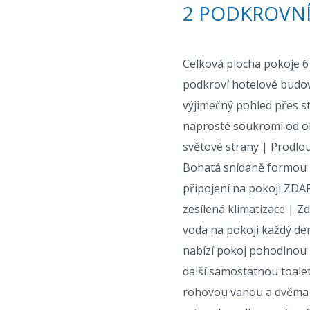
2 PODKROVN
Celková plocha pokoje 
podkroví hotelové budov
výjimečný pohled přes s
naprosté soukromí od oko
světové strany | Prodlou
Bohatá snídaně formou b
připojení na pokoji ZDA
zesílená klimatizace | Zd
voda na pokoji každý de
nabízí pokoj pohodlnou 
další samostatnou toale
rohovou vanou a dvěma