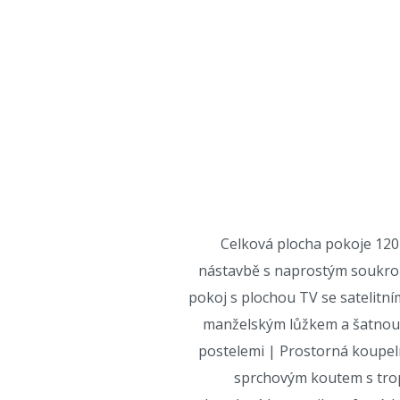
Celková plocha pokoje 12
nástavbě s naprostým soukro
pokoj s plochou TV se satelitní
manželským lůžkem a šatnou 
postelemi | Prostorná koupel
sprchovým koutem s tro