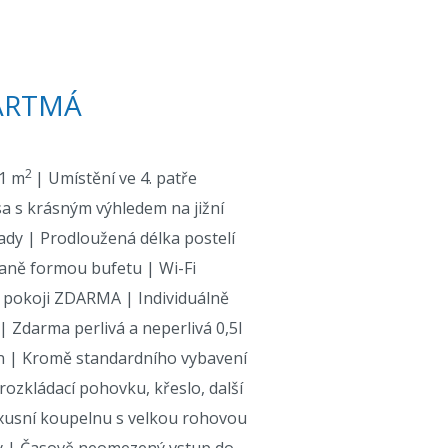
ARTMÁ
2
61 m
| Umístění ve 4. patře
a s krásným výhledem na jižní
ady | Prodloužená délka postelí
aně formou bufetu | Wi-Fi
a pokoji ZDARMA | Individuálně
| Zdarma perlivá a neperlivá 0,5l
n | Kromě standardního vybavení
ozkládací pohovku, křeslo, další
xusní koupelnu s velkou rohovou