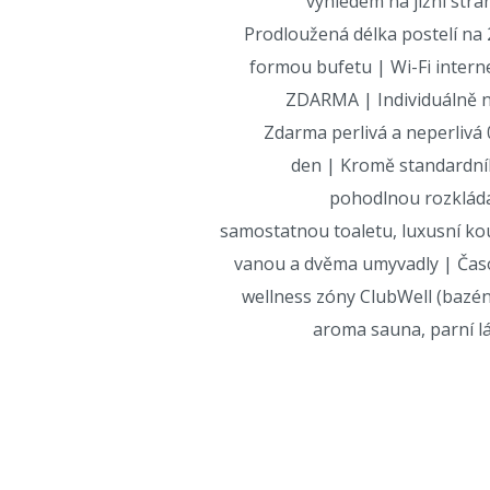
výhledem na jižní str
Prodloužená délka postelí na
formou bufetu | Wi-Fi intern
ZDARMA | Individuálně na
Zdarma perlivá a neperlivá 
den | Kromě standardní
pohodlnou rozkládac
samostatnou toaletu, luxusní k
vanou a dvěma umyvadly | Ča
wellness zóny ClubWell (bazén
aroma sauna, parní lá