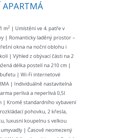
Í APARTMÁ
2
61 m
| Umístění ve 4. patře v
y | Romanticky laděný prostor –
třešní okna na noční oblohu i
lí | Výhled z obývací části na 2
žená délka postelí na 210 cm |
ufetu | Wi-Fi internetové
RMA | Individuálně nastavitelná
arma perlivá a neperlivá 0,5l
n | Kromě standardního vybavení
rozkládací pohovku, 2 křesla,
tu, luxusní koupelnu s velkou
 umyvadly | Časově neomezený