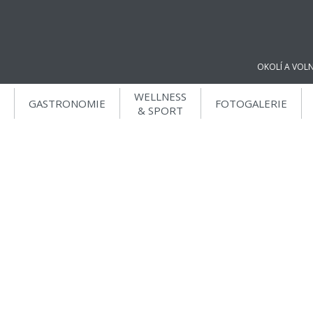
OKOLÍ A VOL
WELLNESS
GASTRONOMIE
FOTOGALERIE
& SPORT
DÁREK K REZERVACI NA NAŠICH
STRÁNKÁCH
Relaxační voucher v
hodnotě 100 Kč
Za rezervaci přes naše stránky nebo email
reception@parkholiday.cz
získáte 100 Kč na relaxační
procedury během Vašemu pobytu.