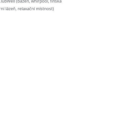
lubWell (bazén, whirpool, finská
ní lázeň, relaxační místnost)