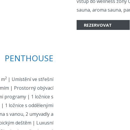
vstup do wellness zóny C
sauna, aroma sauna, par
REZERVOVAT
PENTHOUSE
2
0 m
| Umístění ve střešní
mím | Prostorný obývací
mi programy | 1 ložnice s
| 1 ložnice s oddělenými
na s vanou, 2 umyvadly a
pickým deštěm | Luxusní