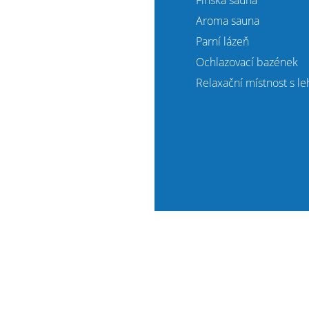
Finská sauna
Aroma sauna
Parní lázeň
Ochlazovací bazének
Relaxační místnost s le