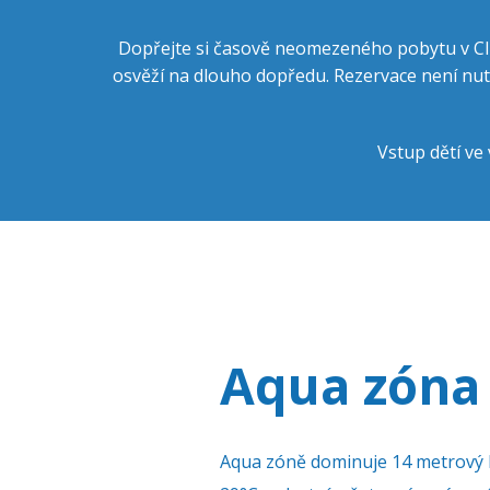
Dopřejte si časově neomezeného pobytu v Club
osvěží na dlouho dopředu. Rezervace není nutn
Vstup dětí ve
Aqua zóna
Aqua zóně dominuje 14 metrový 