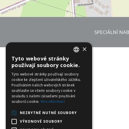
SPECIÁLNÍ NAB
×
Tyto webové stránky
CZECH
používají soubory cookie.
ENGLISH
Tyto webové stránky používají soubory
cookie ke zlepšení uživatelského zážitku.
Souhlasím s podmínkami zpracování osobních úd
GERMAN
Používáním našich webových stránek
se zpracováním osobních údajů” a „Zásad ochr
souhlasíte se všemi soubory cookie v
POLISH
souladu s našimi zásadami používání
souborů cookie.
Více informací
a získejte 
NEZBYTNĚ NUTNÉ SOUBORY
VÝKONOVÉ SOUBORY