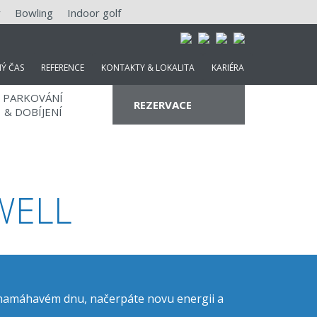
y
Bowling
Indoor golf
NÝ ČAS
REFERENCE
KONTAKTY & LOKALITA
KARIÉRA
PARKOVÁNÍ
REZERVACE
& DOBÍJENÍ
WELL
PROMO KÓD
o namáhavém dnu, načerpáte novu energii a