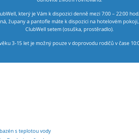
Well, který je Vám k dispozici denně mezi 7:00 – 22:00 hod. 
á, župany a pantofle máte k dispozici na hotelovém pokoji,
ClubWell setem (osuška, prostěradlo).
 věku 3-15 let je možný pouze v doprovodu rodičů v čase 10:0
bazén s teplotou vody