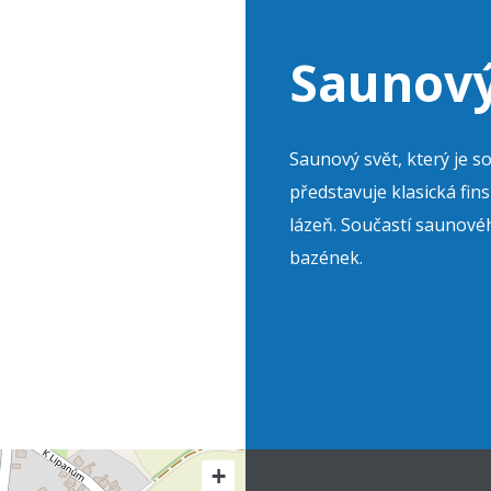
Saunový
Saunový svět, který je s
představuje klasická fi
lázeň. Součastí saunovéh
bazének.
+