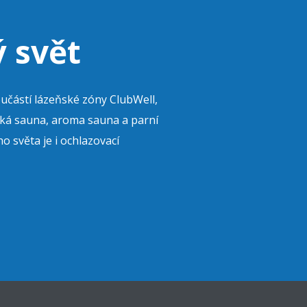
 svět
oučástí lázeňské zóny ClubWell,
nská sauna, aroma sauna a parní
o světa je i ochlazovací