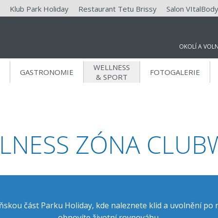
Klub Park Holiday
Restaurant Tetu Brissy
Salon VItalBod
OKOLÍ A VOL
WELLNESS
GASTRONOMIE
FOTOGALERIE
& SPORT
DÁREK K REZERVACI NA NAŠICH
STRÁNKÁCH
LNESS ZÓNA CLUB
Relaxační voucher v
hodnotě 100 Kč
Za rezervaci přes naše stránky nebo email
reception@parkholiday.cz
získáte 100 Kč na relaxační
ňskou část Parku Holiday, kde naleznete klid a uvolnění p
procedury během Vašemu pobytu.
obnovíte životní rovnováhu.