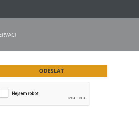
NAŠICH STRÁNKÁCH
ERVACI
hodnotě 100 Kč
tránky nebo email
ODESLAT
áte 100 Kč na relaxační
šemu pobytu.
h nabídkách!