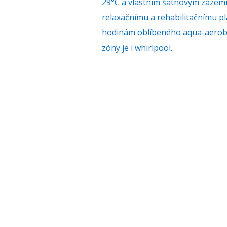
29°C a vlastním šatnovým zázemí
relaxačnímu a rehabilitačnímu pl
hodinám oblíbeného aqua-aerobi
zóny je i whirlpool.