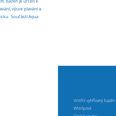
m. Bazén je určen k
avání, výuce plavání a
cku. Součástí Aqua
Vnitřní vyhřívaný bazén
Whirlpool