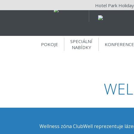
Hotel Park Holiday
SPECIÁLNÍ
POKOJE
KONFERENCE
NABÍDKY
WEL
Wellness zóna ClubWell reprezentuje láze