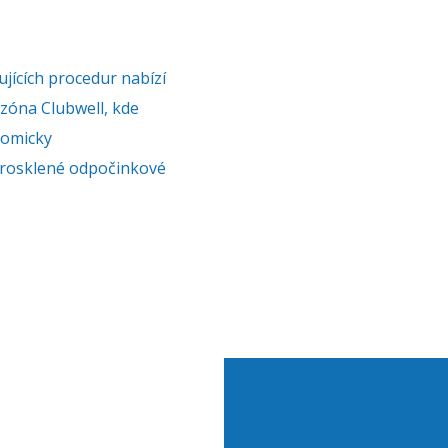
ujících procedur nabízí
zóna Clubwell, kde
tomicky
prosklené odpočinkové