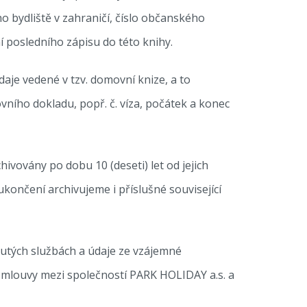
o bydliště v zahraničí, číslo občanského
í posledního zápisu do této knihy.
aje vedené v tzv. domovní knize, a to
ovního dokladu, popř. č. víza, počátek a konec
vovány po dobu 10 (deseti) let od jejich
 ukončení archivujeme i příslušné související
nutých službách a údaje ze vzájemné
 smlouvy mezi společností PARK HOLIDAY a.s. a