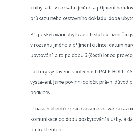
knihy, a to v rozsahu jméno a příjmení hotelo
průkazu nebo cestovního dokladu, doba ubytová
Při poskytování ubytovacích služeb cizincům j
v rozsahu jméno a příjmení cizince, datum naroz
ubytování, a to po dobu 6 (šesti) let od prove
Faktury vystavené společností PARK HOLIDAY a.
vystavení. Jsme povinni doložit právní důvod pr
podklady.
U našich klientů zpracováváme ve své zákaznic
komunikace po dobu poskytování služby, a dál
tímto klientem.