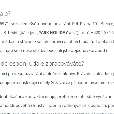
aje?
6971, se sídlem Květnového povstání 194, Praha 10 - Benice
 B 10560 (dále jen „
PARK HOLIDAY a.s.
“), tel. č. +420 267 2
í údaje a stáváme se tak správci osobních údajů. To platí i 
ímáte se o naše služby, odeslali jste objednávku, apod.).
adě osobní údaje zpracováváte?
ci procesu uzavírání a plnění smlouvy. Právním základem j
aje pro následující účely (v závorce případně uvádíme rozs
entifikační a kontaktní údaje, preference ohledně využívání 
ámci klubového členství, např. o rodinných příslušnících, pa