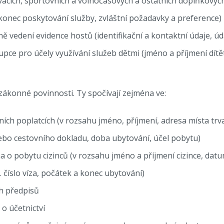
acích, sportovních a volnočasových a ostatních doplňkových 
onec poskytování služby, zvláštní požadavky a preference)
tně vedení evidence hostů (identifikační a kontaktní údaje, 
pce pro účely využívání služeb dětmi (jméno a příjmení dí
ákonné povinnosti. Ty spočívají zejména ve:
ních poplatcích (v rozsahu jméno, příjmení, adresa místa tr
ebo cestovního dokladu, doba ubytování, účel pobytu)
 o pobytu cizinců (v rozsahu jméno a příjmení cizince, datum
. číslo víza, počátek a konec ubytování)
ch předpisů
 o účetnictví