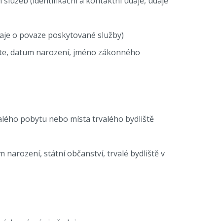
služeb (identifikační a kontaktní údaje, údaje
údaje o povaze poskytované služby)
těte, datum narození, jméno zákonného
valého pobytu nebo místa trvalého bydliště
 narození, státní občanství, trvalé bydliště v