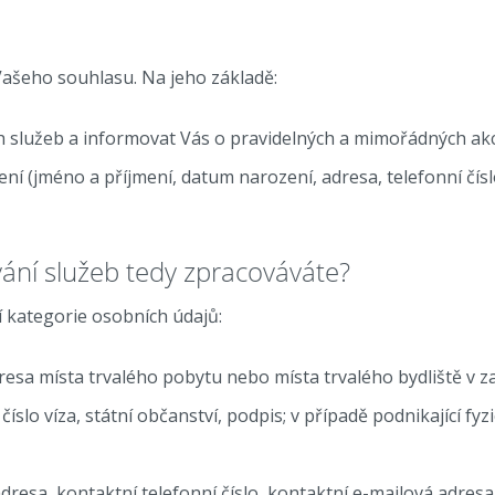
ašeho souhlasu. Na jeho základě:
služeb a informovat Vás o pravidelných a mimořádných akcí
ení (jméno a příjmení, datum narození, adresa, telefonní čís
vání služeb tedy zpracováváte?
í kategorie osobních údajů:
resa místa trvalého pobytu nebo místa trvalého bydliště v z
slo víza, státní občanství, podpis; v případě podnikající fy
resa, kontaktní telefonní číslo, kontaktní e-mailová adresa