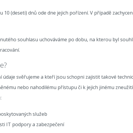
0 (deseti) dnů ode dne jejich pořízení. V případě zachycen
nutého souhlasu uchováváme po dobu, na kterou byl souhla
racování.
e?
 údaje svěřujeme a kteří jsou schopni zajistit takové techn
ěnému nebo nahodilému přístupu či k jejich jinému zneužit
:
 poskytovaných služeb
asti IT podpory a zabezpečení