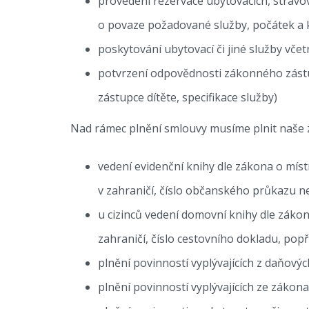
provedení rezervace ubytovacích, stravov
o povaze požadované služby, počátek a k
poskytování ubytovací či jiné služby vče
potvrzení odpovědnosti zákonného zástu
zástupce dítěte, specifikace služby)
Nad rámec plnění smlouvy musíme plnit naše z
vedení evidenční knihy dle zákona o míst
v zahraničí, číslo občanského průkazu n
u cizinců vedení domovní knihy dle zákona
zahraničí, číslo cestovního dokladu, popř
plnění povinností vyplývajících z daňový
plnění povinností vyplývajících ze zákona