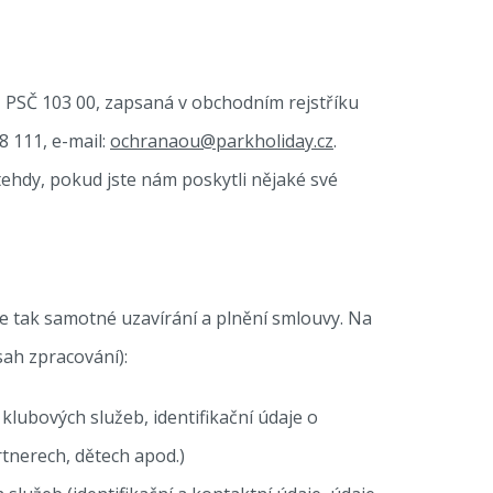
, PSČ 103 00, zapsaná v obchodním rejstříku
68 111, e-mail:
ochranaou@parkholiday.cz
.
tehdy, pokud jste nám poskytli nějaké své
e tak samotné uzavírání a plnění smlouvy. Na
ah zpracování):
klubových služeb, identifikační údaje o
rtnerech, dětech apod.)