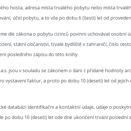
vého hosta, adresa místa trvalého pobytu nebo místa trvaléh
ní, účel pobytu, a to vše po dobu 6 (šesti) let od proveden
sme dle zákona o pobytu cizinců povinni uchovávat osobní úd
ení, státní občanství, trvalé bydliště v zahraničí, číslo cest
dení posledního zápisu do této knihy.
s. jsou v souladu se zákonem o dani z přidané hodnoty archi
o vystavení faktur, a proto po dobu 10 (deseti) let od jejich
ké databázi identifikační a kontaktní údaje, údaje o poskyt
e po dobu 10 (deseti) let ode dne ukončení trvání poslední