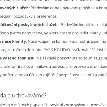
ovaných služeb:
Především doba ubytování (počátek a konec
eciální požadavky a preference.
účtování poskytnutých služeb:
Především identifikace plá
způsob platby nebo měna, ve které chcete provádět platby, i
 naše klienty:
Naše vzájemná komunikace (ústní, písemná n
integrace člena do klubu PARK HOLIDAY, vyřizování žádostí o
ě Vašeho souhlasu:
Na základě poskytnutého souhlasu s 
, telefonní číslo, e-mailovou adresu, preference a druh dos
ořizujeme za účelem zajištění bezpečnosti klientů a zamě
údaje uchováváme?
ákona o místních poplatcích povinni zpracovávat a uchovávat