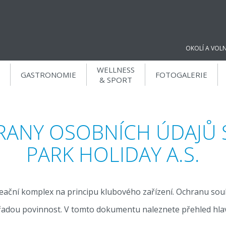
OKOLÍ A VOL
WELLNESS
GASTRONOMIE
FOTOGALERIE
& SPORT
DÁREK K REZERVACI NA NAŠICH
STRÁNKÁCH
RANY OSOBNÍCH ÚDAJŮ 
PARK HOLIDAY A.S.
Relaxační voucher v
hodnotě 100 Kč
eační komplex na principu klubového zařízení. Ochranu sou
Za rezervaci přes naše stránky nebo email
reception@parkholiday.cz
získáte 100 Kč na relaxační
ořadou povinnost. V tomto dokumentu naleznete přehled hla
procedury během Vašemu pobytu.