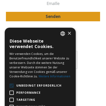
Senden
Ich stimme den Bedingungen der Verarbeitung
personenbezogener Daten für Marketingaktivitäten zu.
×
Der vollständige Wortlaut "Zustimmung zur
Diese Webseite
Verarbeitung Ihrer persönlichen Daten" und die
CZECH
verwendet Cookies.
"Datenschutzrichtlinie" finden Sie
HIER
ENGLISH
Wir verwenden Cookies, um die
Benutzerfreundlichkeit unserer Website zu
GERMAN
verbessern. Durch die weitere Nutzung
unserer Webseite stimmen Sie der
POLISH
Verwendung von Cookies gemäß unserer
Werden Sie unser Fan auf den sozialen Netzen
Cookie-Richtlinie zu.
Weitere Informationen
und nutzen Sie den aktuellsten Überblick über
UNBEDINGT ERFORDERLICH
die speziellen Aktionen und besten Angebote!
PERFORMANCE
TARGETING