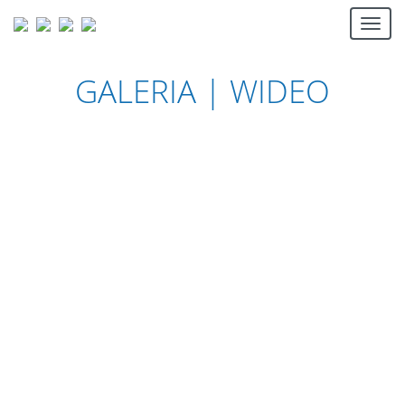
Togg
navi
GALERIA | WIDEO
POKOJE